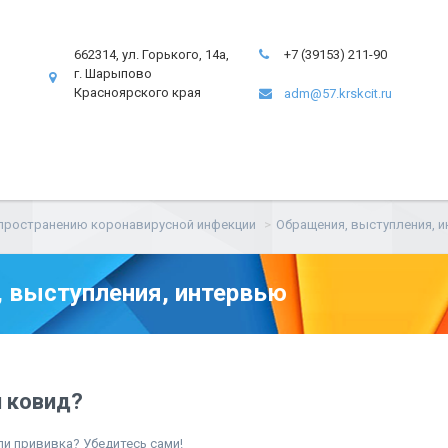
662314, ул. Горького, 14а,
+7 (39153) 211-90
г. Шарыпово
Красноярского края
adm@57.krskcit.ru
пространению коронавирусной инфекции
Обращения, выступления, 
 выступления, интервью
и ковид?
ли прививка? Убедитесь сами!