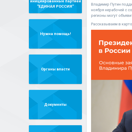
инициированные партией
Владимир Путин подде
"ЕДИНАЯ РОССИЯ"
ноября нерабочей с с
регионы могут объявит
⁣Рассказываем в карт
Нужна помощь!
Органы власти
Документы