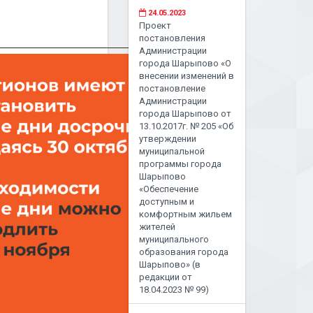
24.05.2023
Проект
постановления
Администрации
города Шарыпово «О
внесении изменений в
постановление
Администрации
города Шарыпово от
13.10.2017г. № 205 «Об
утверждении
муниципальной
программы города
Шарыпово
«Обеспечение
доступным и
комфортным жильем
жителей
муниципального
образования города
Шарыпово» (в
редакции от
18.04.2023 № 99)