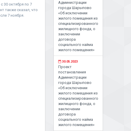
Администрации
 30 октября по 7
города Шарыпово
нт также сказал, что
«Об исключении
сле 7 ноября.
жилого помещения из
специализированного
жилищного фонда, о
заключении
договора
социального найма
жилого помещения»
30.05.2023
Проект
постановления
Администрации
города Шарыпово
«Об исключении
жилого помещения из
специализированного
жилищного фонда, о
заключении
договора
социального найма
жилого помещения»