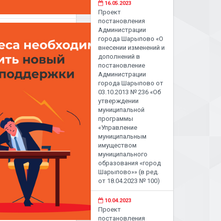
16.05.2023
Проект
постановления
Администрации
города Шарыпово «О
внесении изменений и
дополнений в
постановление
Администрации
города Шарыпово от
03.10.2013 № 236 «Об
утверждении
муниципальной
программы
«Управление
муниципальным
имуществом
муниципального
образования «город
Шарыпово»» (в ред.
от 18.04.2023 № 100)
10.04.2023
Проект
постановления