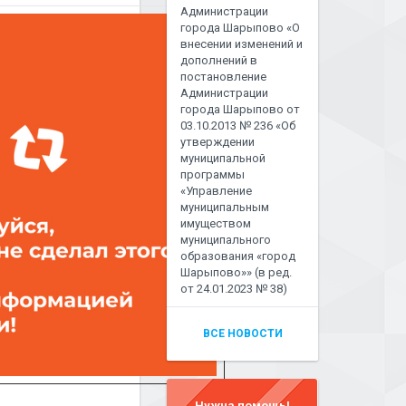
Администрации
города Шарыпово «О
внесении изменений и
дополнений в
постановление
Администрации
города Шарыпово от
03.10.2013 № 236 «Об
утверждении
муниципальной
программы
«Управление
муниципальным
имуществом
муниципального
образования «город
Шарыпово»» (в ред.
от 24.01.2023 № 38)
ВСЕ НОВОСТИ
Нужна помощь!