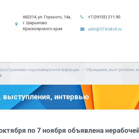
662314, ул. Горького, 14а,
+7 (39153) 211-90
г. Шарыпово
Красноярского края
adm@57.krskcit.ru
пространению коронавирусной инфекции
Обращения, выступления, 
й
 выступления, интервью
октября по 7 ноября объявлена нерабоче