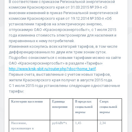
В соответствии с приказом Региональной энергетической
комиссии Красноярского края от 31.03.2015 № 39-п «О
внесении изменений в приказ Региональной энергетической
комиссии Красноярского края от 19.12.2014 № 350-п «Об
установлении тарифов на электрическую энергию,
отпускаемую ОАО «Красноярскэнергосбыт», с 1 июля 2015
года изменена стоимость электроэнергии для населения и
приравненных к нему потребителей.
Изменения коснулись всех категорий тарифов, в том числе
дифференцированных по двум или трем зонам суток.
Подробно ознакомиться с новыми тарифами можно на сайте
ОАО «Красноярскэнергосбыт» в разделе «Тарифы»
http://www.krsk-sbit.ru/router.php?doc=home_tarif
.
Первые счета, выставленные с учетом новых тарифов,
жители Красноярского края получат в августе 2015 года.
С 1 июля 2015 года установлены следующие одноставочные
тарифы:
Категория населения
Единица
В пределах
Сверх
измерения
социальной
социальной
нормы
нормы
Население,
руб/кВт*ч
1,45
2,34
проживающее в