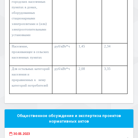
городских населенных
пунктах в домах,
оборудованных
стационарными
электроплитами и (или)
электроотопительными
установками
Население,
руб/кВт*ч
1,45
2,34
проживающее в сельских
населенных пунктах
Для остальных категорий
руб/кВт*ч
2,08
3,35
населения и
приравненных к нему
категорий потребителей
Общественное обсуждение и экспертиза проектов
нормативных актов
30.05.2023