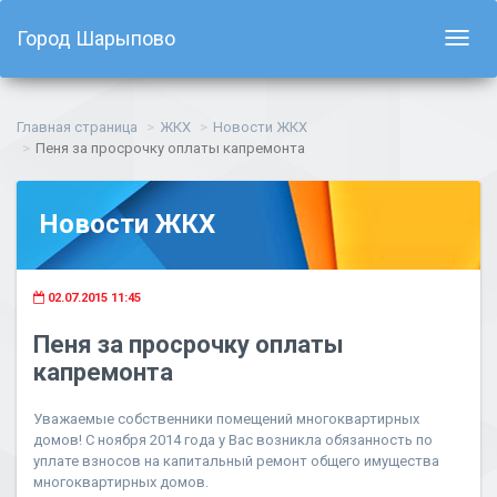
Город Шарыпово
Показ
навиг
Главная страница
ЖКХ
Новости ЖКХ
Пеня за просрочку оплаты капремонта
Новости ЖКХ
02.07.2015 11:45
Пеня за просрочку оплаты
капремонта
Уважаемые собственники помещений многоквартирных
домов! С ноября 2014 года у Вас возникла обязанность по
уплате взносов на капитальный ремонт общего имущества
многоквартирных домов.