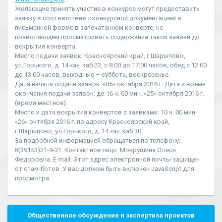
Желающие принять участие в конкурсе могут предоставить
заявку в соответствие с конкурсной документацией в
письменной форме в запечатанном конверте, не
позволяющем просматривать содержание такой заявки до
вскрытия конверта.
Место подачи заявок: Красноярский край, г.Шарыпово,
ул.Горького, д. 14 «а», каб.22, с 8:00 до 17:00 часов, обед с 12:00
до 13:00 часов, выходные – суббота, воскресенье.
Дата начала подачи заявок: «05» октября 2016 г. Дата и время
окончания подачи заявок: до 16 ч. 00 мин. «25» октября 2016 г.
(время местное).
Место и дата вскрытия конвертов с заявками: 10 ч. 00 мин.
«26» октября 2016 г. по адресу Красноярский край,
г.Шарыпово, ул.Горького, д. 14 «а», каб.30.
За подробной информацией обращаться по телефону:
8(39153)21-9-31. Контактное лицо: Мокрушина Олеся
Федоровна. E-mail:
Этот адрес электронной почты защищен
от спам-ботов. У вас должен быть включен JavaScript для
просмотра.
Общественное обсуждение и экспертиза проектов