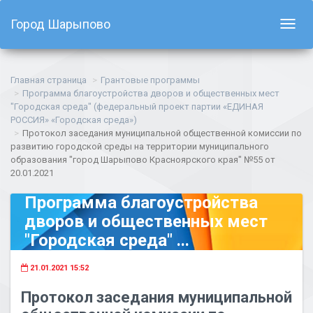
Город Шарыпово
Показ
навиг
Главная страница
Грантовые программы
Программа благоустройства дворов и общественных мест
"Городская среда" (федеральный проект партии «ЕДИНАЯ
РОССИЯ» «Городская среда»)
Протокол заседания муниципальной общественной комиссии по
развитию городской среды на территории муниципального
образования "город Шарыпово Красноярского края" №55 от
20.01.2021
Программа благоустройства
дворов и общественных мест
"Городская среда" ...
21.01.2021 15:52
Протокол заседания муниципальной