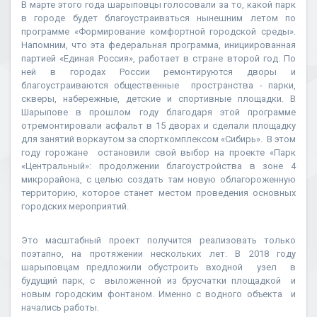
В марте этого года шарыповцы голосовали за то, какой парк
в городе будет благоустраиваться нынешним летом по
программе «Формирование комфортной городской среды».
Напомним, что эта федеральная программа, инициированная
партией «Единая Россия», работает в стране второй год. По
ней в городах России ремонтируются дворы и
благоустраиваются общественные пространства - парки,
скверы, набережные, детские и спортивные площадки. В
Шарыпове в прошлом году благодаря этой программе
отремонтировали асфальт в 15 дворах и сделали площадку
для занятий воркаутом за спорткомплексом «Сибирь». В этом
году горожане остановили свой выбор на проекте «Парк
«Центральный»: продолжении благоустройства в зоне 4
микрорайона, с целью создать там новую облагороженную
территорию, которое станет местом проведения основных
городских мероприятий.
Это масштабный проект получится реализовать только
поэтапно, на протяжении нескольких лет. В 2018 году
шарыповцам предложили обустроить входной узел в
будущий парк, с выложенной из брусчатки площадкой и
новым городским фонтаном. Именно с водного объекта и
начались работы.