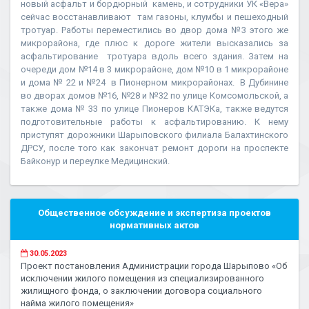
новый асфальт и бордюрный камень, и сотрудники УК «Вера»
сейчас восстанавливают там газоны, клумбы и пешеходный
тротуар. Работы переместились во двор дома №3 этого же
микрорайона, где плюс к дороге жители высказались за
асфальтирование тротуара вдоль всего здания. Затем на
очереди дом №14 в 3 микрорайоне, дом №10 в 1 микрорайоне
и дома № 22 и №24 в Пионерном микрорайонах. В Дубинине
во дворах домов №16, №28 и №32 по улице Комсомольской, а
также дома № 33 по улице Пионеров КАТЭКа, также ведутся
подготовительные работы к асфальтированию. К нему
приступят дорожники Шарыповского филиала Балахтинского
ДРСУ, после того как закончат ремонт дороги на проспекте
Байконур и переулке Медицинский.
Общественное обсуждение и экспертиза проектов
нормативных актов
30.05.2023
Проект постановления Администрации города Шарыпово «Об
исключении жилого помещения из специализированного
жилищного фонда, о заключении договора социального
найма жилого помещения»