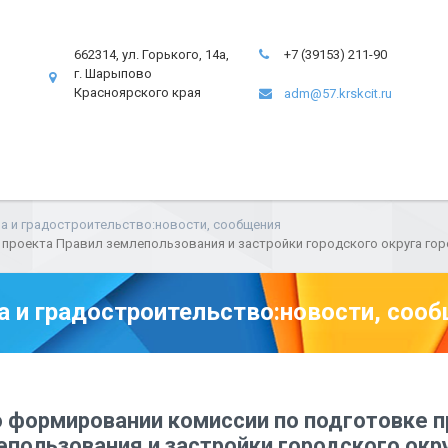
662314, ул. Горького, 14а,
+7 (39153) 211-90
г. Шарыпово
Красноярского края
adm@57.krskcit.ru
а и градостроительство:новости, сообщения
 проекта Правил землепользования и застройки городского округа го
а и градостроительство:новости, соо
 формировании комиссии по подготовке п
пользования и застройки городского окр