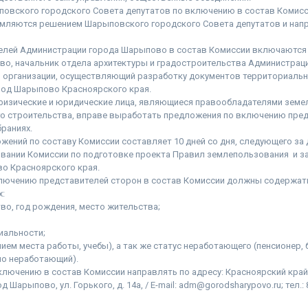
овского городского Совета депутатов по включению в состав Комисс
мляются решением Шарыповского городского Совета депутатов и нап
телей Администрации города Шарыпово в состав Комиссии включаются
о, начальник отдела архитектуры и градостроительства Администрац
й организации, осуществляющий разработку документов территориальн
род Шарыпово Красноярского края.
физические и юридические лица, являющиеся правообладателями земе
о строительства, вправе выработать предложения по включению пред
браниях.
ожений по составу Комиссии составляет 10 дней со дня, следующего за
вании Комиссии по подготовке проекта Правил землепользования и з
о Красноярского края.
ключению представителей сторон в состав Комиссии должны содержа
х:
тво, год рождения, место жительства;
иальности;
анием места работы, учебы), а так же статус неработающего (пенсионер,
но неработающий).
ключению в состав Комиссии направлять по адресу: Красноярский край
Шарыпово, ул. Горького, д. 14а, / E-mail: adm@gorodsharypovo.ru; тел.: 8 