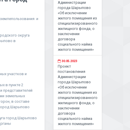
Администрации
города Шарыпово
«Об исключении
жилого помещения из
 землепользования и
специализированного
жилищного фонда, о
заключении
родского округа
договора
рыпово в
социального найма
жилого помещения»
30.05.2023
Проект
постановления
ных участков и
Администрации
города Шарыпово
х в пункте 2
«Об исключении
ии представителей
жилого помещения из
ями земельных
специализированного
орон, в составе
жилищного фонда, о
 город Шарыпово
заключении
договора
руга город Шарыпово
социального найма
органы
жилого помещения»