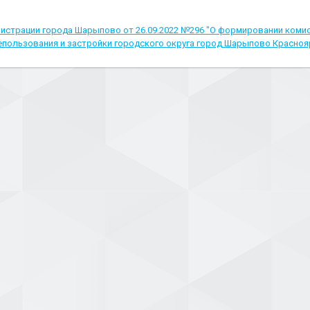
истрации города Шарыпово от 26.09.2022 №296 "О формировании комис
пользования и застройки городского округа город Шарыпово Красноя