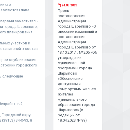
ии его
24.05.2023
равляются Главе
Проект
постановления
 первый заместитель
Администрации
города Шарыпово «О
ии города Шарыпово,
внесении изменений в
ого планирования
постановление
Администрации
льных участков и
города Шарыпово от
ставителей в состав
13.10.2017г. № 205 «Об
утверждении
 днем опубликования
муниципальной
астройки городского
программы города
Шарыпово
ть следующие
«Обеспечение
доступным и
комфортным жильем
жителей
муниципального
 безработный,
образования города
Шарыпово» (в
, Городской округ
редакции от
(39153) 34-0-93, 8
18.04.2023 № 99)