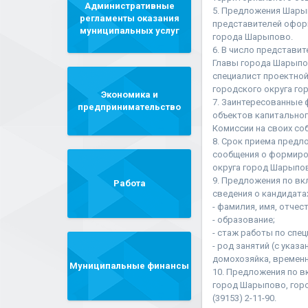
Административные
5. Предложения Шарып
регламенты оказания
представителей офор
муниципальных услуг
города Шарыпово.
6. В число представи
Главы города Шарыпов
специалист проектно
городского округа го
Экономика и
7. Заинтересованные 
предпринимательство
объектов капитальног
Комиссии на своих со
8. Срок приема предл
сообщения о формиро
округа город Шарыпов
9. Предложения по в
Работа
сведения о кандидата
- фамилия, имя, отчес
- образование;
- стаж работы по спец
- род занятий (с указ
домохозяйка, времен
Муниципальные финансы
10. Предложения по в
город Шарыпово, город 
(39153) 2-11-90.