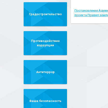
Постановление Админ
Градостроительство
проекта Правил земле
Противодействие
коррупции
Антитеррор
Ваша безопасность