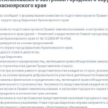
асноярского края
во сообщает о формировании комиссии по подготовке проекта Правил
 округа город Шарыпово Красноярского края.
ссии по подготовке проекта Правил землепользования и застройки го
ноярского края (далее — Комиссия) осуществляется Главой города Ша
м Красноярского края от 06.12.2005 № 16-4166.
ормируется на основе предложений:
ого округа город Шарыпово Красноярского края;
дского Совета депутатов;
рода Шарыпово;
физических и юридических лиц, являющихся правообладателями земель
о строительства (далее Представители сторон).
тся при условии равного представительства каждой из сторон, указанны
, на основе принципа добровольности участия в деятельности Комисс
сованных физических и юридических лиц, являющихся правообладател
капитального строительства. Численность представителей каждой из ст
ке проекта Правил землепользования и застройки городского округа
пределить в количестве трех человек.
лючению в состав Комиссии представителей населения городского ок
 оформленные решениями, Главе города Шарыпово вправе направлять 
щественного самоуправления, общественные объединения.