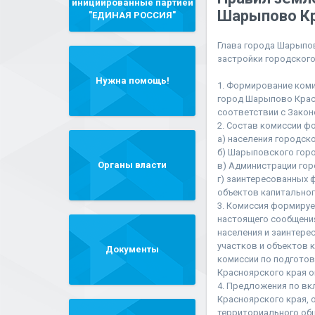
инициированные партией
Шарыпово Кр
"ЕДИНАЯ РОССИЯ"
Глава города Шарыпо
застройки городского
Нужна помощь!
1. Формирование коми
город Шарыпово Крас
соответствии с Законо
2. Состав комиссии ф
а) населения городск
б) Шарыповского горо
Органы власти
в) Администрации го
г) заинтересованных 
объектов капитальног
3. Комиссия формируе
настоящего сообщения
населения и заинтере
участков и объектов 
Документы
комиссии по подготов
Красноярского края о
4. Предложения по вк
Красноярского края,
территориального об