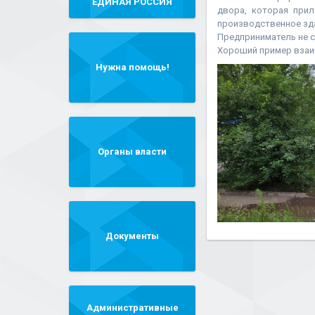
"ЕДИНАЯ РОССИЯ"
двора, которая прил
производственное зд
Предприниматель не с
Хороший пример взаим
Нужна помощь!
Органы власти
Документы
Административные