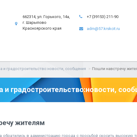
662314, ул. Горького, 14а,
+7 (39153) 211-90
г. Шарыпово
Красноярского края
adm@57.krskcit.ru
а и градостроительство:новости, сообщения
Пошли навстречу жите
а и градостроительство:новости, соо
речу жителям
а обратились в администрацию города с просьбой скосить высокую тр