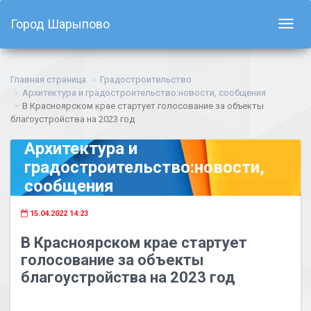
Город Шарыпово
Показ
навиг
Главная страница
Градостроительство
Архитектура и градостроительство:новости, сообщения
В Красноярском крае стартует голосование за объекты
благоустройства на 2023 год
Архитектура и
градостроительство:новости,
сообщения
15.04.2022 14:23
В Красноярском крае стартует
голосование за объекты
благоустройства на 2023 год