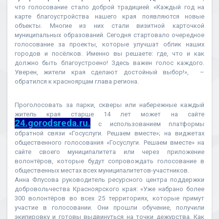
что голосование стало доброй традицией. «Каждый год на
карте благоустройства нашего края появляются новые
объекты. Многие из них стали визитной карточкой
муниципальных образований. Сегодня стартовало очередное
голосование за проекты, которые улучшат облик наших
городов и посёлков. Именно вы решаете: где, что и как
должно быть благоустроено! Здесь важен голос каждого.
Уверен, жители края сделают достойный выбор!», –
обратился к красноярцам глава региона.
Проголосовать за парки, скверы или набережные каждый
житель края старше 14 лет может на сайте
24.gorodsreda.ru.
с использованием платформы
обратной связи «Госуслуги. Решаем вместе»; на виджетах
общественного голосования «Госуслуги. Решаем вместе» на
сайте своего муниципалитета или через приложение
волонтёров, которые будут сопровождать голосование в
общественных местах всех муниципалитетов-участников.
Анна Флусова руководитель ресурсного центра поддержки
добровольчества Красноярского края: «Уже набрано более
300 волонтёров во всех 25 территориях, которые примут
участие в голосовании. Они прошли обучение, получили
экипировку и готовы выдвинуться на точки дежурства. Как