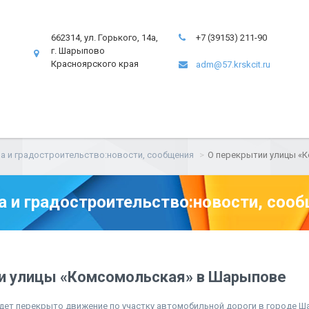
662314, ул. Горького, 14а,
+7 (39153) 211-90
г. Шарыпово
Красноярского края
adm@57.krskcit.ru
а и градостроительство:новости, сообщения
О перекрытии улицы «
а и градостроительство:новости, соо
и улицы «Комсомольская» в Шарыпове
будет перекрыто движение по участку автомобильной дороги в городе 