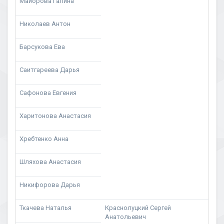
Майорова Галина
Николаев Антон
Барсукова Ева
Саитгареева Дарья
Сафонова Евгения
Харитонова Анастасия
Хребтенко Анна
Шляхова Анастасия
Никифорова Дарья
Ткачева Наталья
Краснолуцкий Сергей
Анатольевич