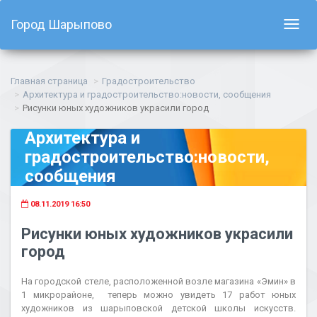
Город Шарыпово
Показ
навиг
Главная страница
Градостроительство
Архитектура и градостроительство:новости, сообщения
Рисунки юных художников украсили город
Архитектура и
градостроительство:новости,
сообщения
08.11.2019 16:50
Рисунки юных художников украсили
город
На городской стеле, расположенной возле магазина «Эмин» в
1 микрорайоне, теперь можно увидеть 17 работ юных
художников из шарыповской детской школы искусств.