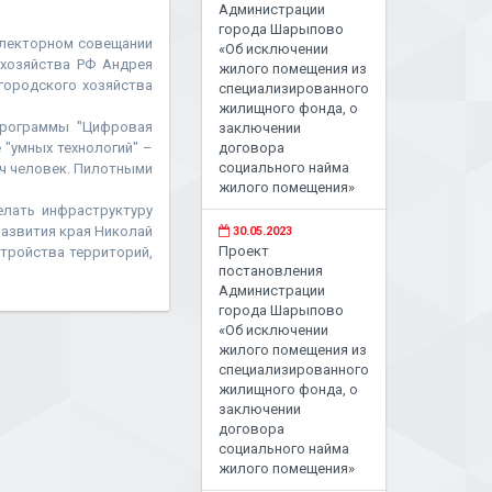
Администрации
города Шарыпово
електорном совещании
«Об исключении
 хозяйства РФ Андрея
жилого помещения из
городского хозяйства
специализированного
жилищного фонда, о
программы "Цифровая
заключении
 "умных технологий" –
договора
социального найма
ч человек. Пилотными
жилого помещения»
елать инфраструктуру
развития края Николай
30.05.2023
Проект
стройства территорий,
постановления
Администрации
города Шарыпово
«Об исключении
жилого помещения из
специализированного
жилищного фонда, о
заключении
договора
социального найма
жилого помещения»