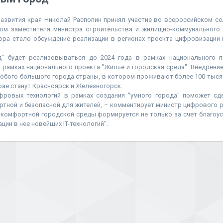
азвития края Николай Распопин принял участие во всероссийском с
ом заместителя министра строительства и жилищно-коммунального
вора стало обсуждение реализации в регионах проекта цифровизации 
д" будет реализовываться до 2024 года в рамках национального 
в рамках национального проекта "Жилье и городская среда". Внедрение
юбого большого города страны, в котором проживают более 100 тыся
рае станут Красноярск и Железногорск.
фровых технологий в рамках создания "умного города" поможет сд
тной и безопасной для жителей, – комментирует министр цифрового 
 комфортной городской среды формируется не только за счет благоу
ации в нее новейших IT-технологий".