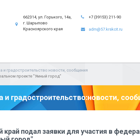
662314, ул. Горького, 14а,
+7 (39153) 211-90
г. Шарыпово
Красноярского края
adm@57.krskcit.ru
а и градостроительство:новости, сообщения
ральном проекте "Умный город"
а и градостроительство:новости, соо
й край подал заявки для участия в федер
ный город"