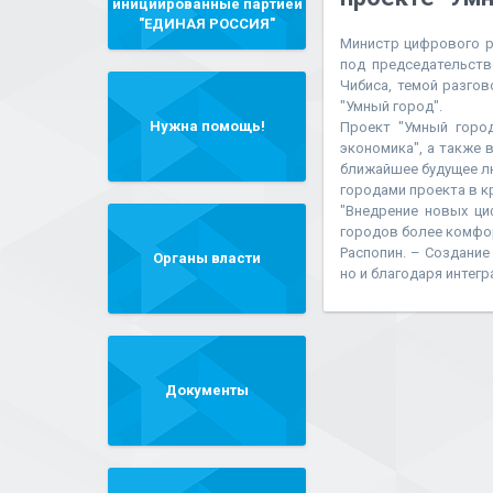
инициированные партией
"ЕДИНАЯ РОССИЯ"
Министр цифрового р
под председательств
Чибиса, темой разго
"Умный город".
Нужна помощь!
Проект "Умный горо
экономика", а также 
ближайшее будущее л
городами проекта в к
"Внедрение новых ци
городов более комфор
Распопин. – Создание
Органы власти
но и благодаря интегр
Документы