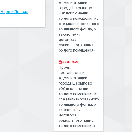
Администрации
города Шарыпово
 "Норм и Правил
«Об исключении
жилого помещения из
специализированного
жилищного фонда, о
заключении
договора
социального найма
жилого помещения»
30.05.2023
Проект
постановления
Администрации
города Шарыпово
«Об исключении
жилого помещения из
специализированного
жилищного фонда, о
заключении
договора
социального найма
жилого помещения»