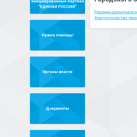
инициированные партией
"ЕДИНАЯ РОССИЯ"
Решение Шарыповского
благоустройства терр
Нужна помощь!
Органы власти
Документы