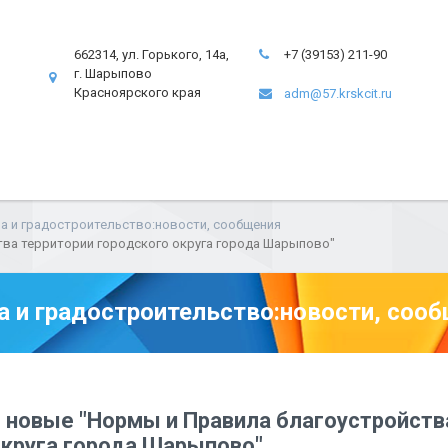
662314, ул. Горького, 14а,
+7 (39153) 211-90
г. Шарыпово
Красноярского края
adm@57.krskcit.ru
а и градостроительство:новости, сообщения
ва территории городского округа города Шарыпово"
а и градостроительство:новости, соо
новые "Нормы и Правила благоустройств
округа города Шарыпово"