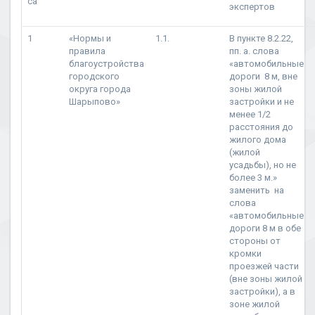
са
экспертов
1
«Нормы и
1.1.
В пункте 8.2.22,
правила
пп. а. слова
благоустройства
«автомобильные
городского
дороги 8 м, вне
округа города
зоны жилой
Шарыпово»
застройки и не
менее 1/2
расстояния до
жилого дома
(жилой
усадьбы), но не
более 3 м.»
заменить на
слова
«автомобильные
дороги 8 м в обе
стороны от
кромки
проезжей части
(вне зоны жилой
застройки), а в
зоне жилой