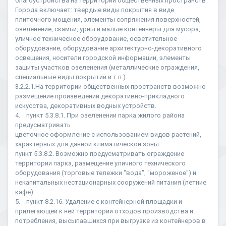
благоустройства на территории общественных пространств
Города включает: твердые виды покрытия в виде
плиточного мощения, элементы сопряжения поверхностей,
озеленение, скамьи, урны и малые контейнеры для мусора,
уличное техническое оборудование, осветительное
оборудование, оборудование архитектурно-декоративного
освещения, носители городской информации, элементы
защиты участков озеленения (металлические ограждения,
специальные виды покрытий и т.п.).
3.2.2.1.На территории общественных пространств возможно
размещение произведений декоративно-прикладного
искусства, декоративных водных устройств.
4. пункт 5.3.8.1. При озеленении парка жилого района
предусматривать
цветочное оформление с использованием видов растений,
характерных для данной климатической зоны.
пункт 5.3.8.2. Возможно предусматривать ограждение
территории парка, размещение уличного технического
оборудования (торговые тележки "вода", "мороженое") и
некапитальных нестационарных сооружений питания (летние
кафе).
5. пункт 8.2.16. Удаление с контейнерной площадки и
прилегающей к ней территории отходов производства и
потребления, высыпавшихся при выгрузке из контейнеров в