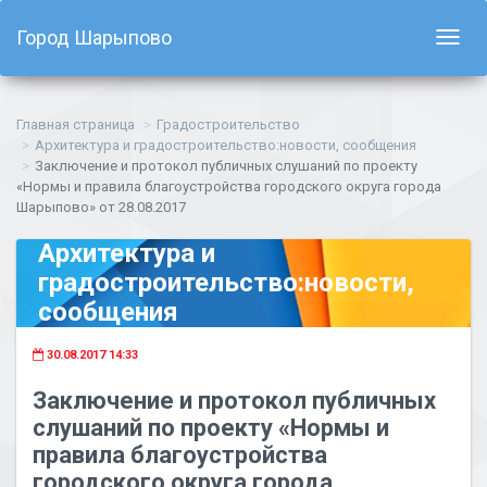
Город Шарыпово
Показ
навиг
Главная страница
Градостроительство
Архитектура и градостроительство:новости, сообщения
Заключение и протокол публичных слушаний по проекту
«Нормы и правила благоустройства городского округа города
Шарыпово» от 28.08.2017
Архитектура и
градостроительство:новости,
сообщения
30.08.2017 14:33
Заключение и протокол публичных
слушаний по проекту «Нормы и
правила благоустройства
городского округа города