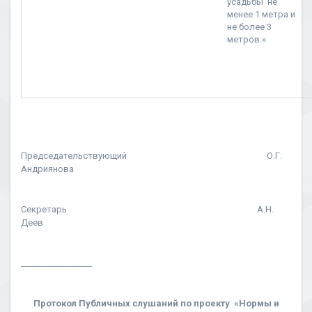
усадьбы не
менее 1 метра и
не более 3
метров.»
Председательствующий О.Г.
Андриянова
Секретарь А.Н.
Деев
_________________
Протокол Публичных слушаний по проекту «Нормы и