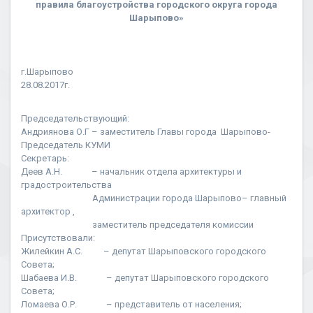
правила благоустройства городского округа города
Шарыпово»
г.Шарыпово
28.08.2017г.
Председательствующий:
Андриянова О.Г – заместитель Главы города Шарыпово-
Председатель КУМИ
Секретарь:
Деев А.Н. – начальник отдела архитектуры и
градостроительства
Администрации города Шарыпово– главный
архитектор ,
заместитель председателя комиссии
Присутствовали:
Жилейкин А.С. – депутат Шарыповского городского
Совета;
Шабаева И.В. – депутат Шарыповского городского
Совета;
Ломаева О.Р. – представитель от населения;