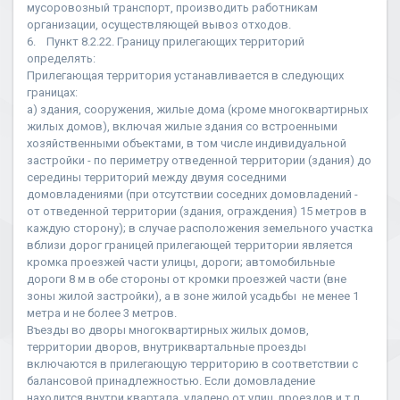
мусоровозный транспорт, производить работникам
организации, осуществляющей вывоз отходов.
6. Пункт 8.2.22. Границу прилегающих территорий
определять:
Прилегающая территория устанавливается в следующих
границах:
а) здания, сооружения, жилые дома (кроме многоквартирных
жилых домов), включая жилые здания со встроенными
хозяйственными объектами, в том числе индивидуальной
застройки - по периметру отведенной территории (здания) до
середины территорий между двумя соседними
домовладениями (при отсутствии соседних домовладений -
от отведенной территории (здания, ограждения) 15 метров в
каждую сторону); в случае расположения земельного участка
вблизи дорог границей прилегающей территории является
кромка проезжей части улицы, дороги; автомобильные
дороги 8 м в обе стороны от кромки проезжей части (вне
зоны жилой застройки), а в зоне жилой усадьбы не менее 1
метра и не более 3 метров.
Въезды во дворы многоквартирных жилых домов,
территории дворов, внутриквартальные проезды
включаются в прилегающую территорию в соответствии с
балансовой принадлежностью. Если домовладение
находится внутри квартала, удалено от улиц, проездов и т.п.,