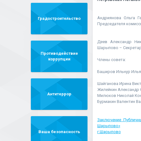
Андриянова Ольга Г
Градостроительство
Председателя комисс
Деев Александр Ник
Шарыпово – Секретар
Противодействие
коррупции
Члены совета:
Баширов Ильнур Илья
Шайганова Ирина Викт
Жилейкин Александр 
Антитеррор
Милюков Николай Кон
Бурмакин Валентин В
Заключение Публичн
Шарыпово»
Ваша безопасность
г.Шарыпово