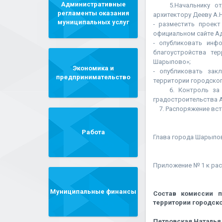
Административные
5.Начальнику отде
регламенты оказания
архитектору Дееву А.Н
муниципальных услуг
- разместить проек
официальном сайте Ад
- опубликовать инф
благоустройства те
Шарыпово»;
Экономика и
- опубликовать зак
предпринимательство
территории городског
6. Контроль за в
градостроительства А
7. Распоряжение всту
Работа
Глава город
Приложение № 1 к ра
Муниципальные финансы
Состав комиссии п
территории городск
Петровская Наталья