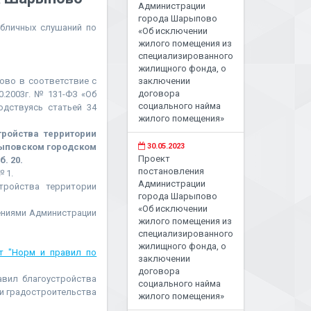
Администрации
города Шарыпово
убличных слушаний по
«Об исключении
жилого помещения из
специализированного
жилищного фонда, о
ово в соответствие с
заключении
договора
.2003г. № 131-ФЗ «Об
социального найма
одствуясь статьей 34
жилого помещения»
ройства территории
арыповском городском
30.05.2023
Проект
. 20.
постановления
 1.
Администрации
стройства территории
города Шарыпово
«Об исключении
ениями Администрации
жилого помещения из
специализированного
жилищного фонда, о
т "Норм и правил по
заключении
договора
вил благоустройства
социального найма
 и градостроительства
жилого помещения»