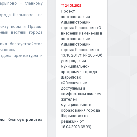
арыпово – главному
24.05.2023
Проект
 города Шарыпово на
постановления
Администрации
оекту норм и Правил
города Шарыпово «О
ьный вестник города
внесении изменений в
постановление
вил благоустройства
Администрации
рыпово»;
города Шарыпово от
13.10.2017г. № 205 «Об
ела архитектуры и
утверждении
муниципальной
программы города
Шарыпово
«Обеспечение
доступным и
комфортным жильем
жителей
муниципального
образования города
Шарыпово» (в
ил благоустройства
редакции от
18.04.2023 № 99)
и