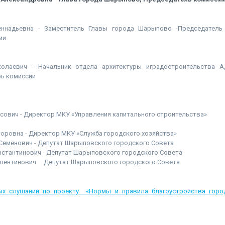
еннадьевна - Заместитель Главы города Шарыпово -Председател
ии
олаевич - Начальник отдела архитектуры иградостроительства А
ь комиссии
сович - Директор МКУ «Управления капитального строительства»
оровна - Директор МКУ «Служба городского хозяйства»
Семёнович - Депутат Шарыповского городского Совета
стантинович - Депутат Шарыповского городского Совета
алентинович Депутат Шарыповского городского Совета
ых слушаний по проекту «Нормы и правила благоустройства город