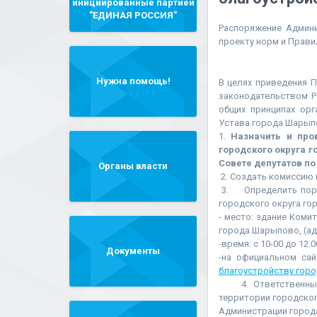
инициированные партией
"ЕДИНАЯ РОССИЯ"
Распоряжение Админи
проекту норм и Прави
Нужна помощь!
В целях приведения 
законодательством Р
общих принципах орг
Устава города Шарып
1.
Назначить и пров
городского округа г
Совете депутатов по 
Органы власти
2. Создать комиссию 
3. Определить поряд
городского округа го
- место: здание Ком
города Шарыпово, (адр
-время: с 10-00 до 12.0
Документы
-на официальном са
благоустройству горо
4. Ответственным з
территории городског
Администрации города