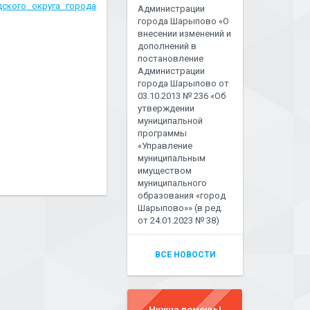
ского округа города
Администрации
города Шарыпово «О
внесении изменений и
дополнений в
постановление
Администрации
города Шарыпово от
03.10.2013 № 236 «Об
утверждении
муниципальной
программы
«Управление
муниципальным
имуществом
муниципального
образования «город
Шарыпово»» (в ред.
от 24.01.2023 № 38)
ВСЕ НОВОСТИ
Нужна помощь!