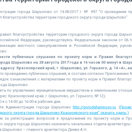
страции города Шарыпово от 14.08.2017 г. № 997 "О проведении п
л благоустройства территории городского округа города Шарыпово".
Правил благоустройства территории городского округа города Шарып
оссийской Федерации, руководствуясь Федеральным законом от 06.10
анизации местного самоуправления в Российской Федерации, руков
ово:
ести публичные слушания по проекту норм и Правил благоуст
орода Шарыпово на 28 августа 2017 года в 16 часов 00 минут в Ш
адресу: Красноярский край, г. Шарыпово, ул. Горького, д. 14 «А», каб
по проведению публичных слушаний, в составе согласно Приложению №
ок ознакомления с материалами по проекту норм и Правил благоу
рода Шарыпово:
итета по управлению муниципальным имуществом и земельными отнош
ес: Красноярский край, г. Шарыпово, ул. Горького, № 12);
0 и с 14-00 до 16-00 в рабочие дни;
йте Администрации города Шарыпово
http://gorodsharypovo.ru
. (
Проек
дского округа города Шарыпово Красноярского края" скачать здесь.)
а регистрацию вопросов и предложений по проекту норм и Пра
о округа города Шарыпово назначить начальника отдела архитектуры
 Шарыпово – главного архитектора Деева А.Н.