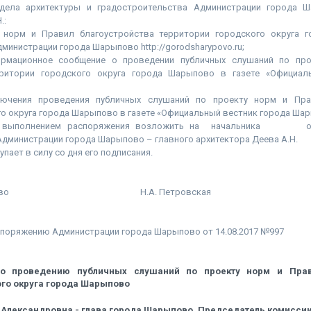
ла архитектуры и градостроительства Администрации города Ш
.:
т норм и Правил благоустройства территории городского округа
министрации города Шарыпово http://gorodsharypovo.ru;
ормационное сообщение о проведении публичных слушаний по пр
рритории городского округа города Шарыпово в газете «Официал
лючения проведения публичных слушаний по проекту норм и Пра
о округа города Шарыпово в газете «Официальный вестник города Ша
ыполнением распоряжения возложить на начальника отд
дминистрации города Шарыпово – главного архитектора Деева А.Н.
пает в силу со дня его подписания.
а Шарыпово Н.А. Петровская
споряжению Администрации города Шарыпово от 14.08.2017 №997
о проведению публичных слушаний по проекту норм и Прав
ого округа города Шарыпово
 Александровна - глава города Шарыпово, Председатель комисси