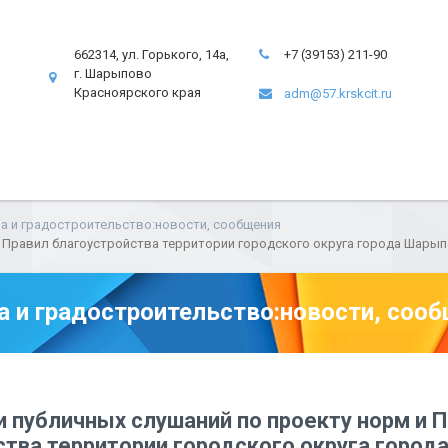
662314, ул. Горького, 14а,
+7 (39153) 211-90
г. Шарыпово
Красноярского края
adm@57.krskcit.ru
а и градостроительство:новости, сообщения
и Правил благоустройства территории городского округа города Шары
а и градостроительство:новости, соо
 публичных слушаний по проекту норм и 
ства территории городского округа горо