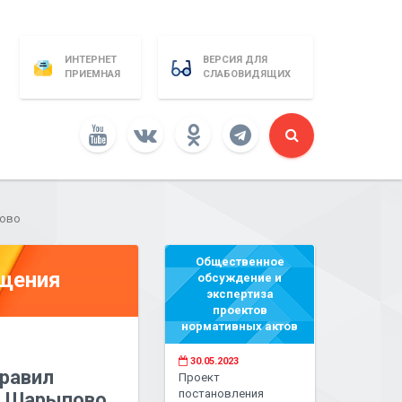
ИНТЕРНЕТ
ВЕРСИЯ ДЛЯ
ПРИЕМНАЯ
СЛАБОВИДЯЩИХ
пово
Общественное
бщения
обсуждение и
экспертиза
проектов
нормативных актов
30.05.2023
Правил
Проект
постановления
да Шарыпово