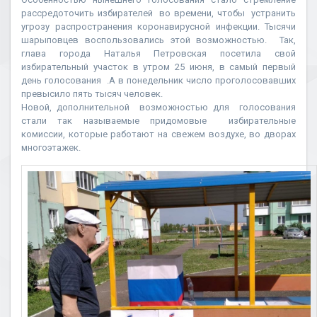
рассредоточить избирателей во времени, чтобы устранить
угрозу распространения коронавирусной инфекции. Тысячи
шарыповцев воспользовались этой возможностью. Так,
глава города Наталья Петровская посетила свой
избирательный участок в утром 25 июня, в самый первый
день голосования .А в понедельник число проголосовавших
превысило пять тысяч человек.
Новой, дополнительной возможностью для голосования
стали так называемые придомовые избирательные
комиссии, которые работают на свежем воздухе, во дворах
многоэтажек.