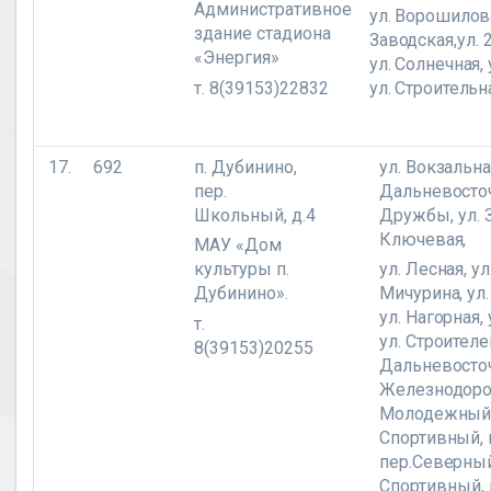
Административное
ул. Ворошилова
здание стадиона
Заводская,
ул.
«Энергия»
ул. Солнечная, 
т. 8(39153)22832
ул. Строительн
17.
692
п. Дубинино,
ул. Вокзальная
пер.
Дальневосточ
Школьный, д.4
Дружбы,
ул. 
Ключевая,
МАУ «Дом
культуры п.
ул. Лесная,
ул
Дубинино».
Мичурина, ул
ул. Нагорная, 
т.
ул. Строителей
8(39153)20255
Дальневосточ
Железнодоро
Молодежный,
Спортивный,
пер.Северны
Спортивный,