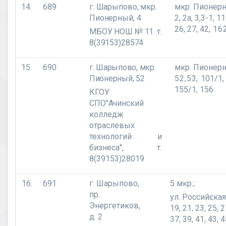
14.
689
г. Шарыпово, мкр.
мкр. Пионерн
Пионерный, 4
2, 2а, 3,3-1, 1
26, 27, 42,
16
МБОУ НОШ № 11. т.
8(39153)28574
15.
690
г. Шарыпово,
мкр.
мкр. Пионерн
Пионерный, 52
52,53,
101/1, 
155/1, 156
КГОУ
СПО"Ачинский
колледж
отраслевых
технологий и
бизнеса", т.
8(39153)28019
16.
691
г. Шарыпово,
5 мкр.;
пр.
ул. Российская 
Энергетиков,
19, 21, 23, 25, 2
д. 2
37, 39, 41, 43, 