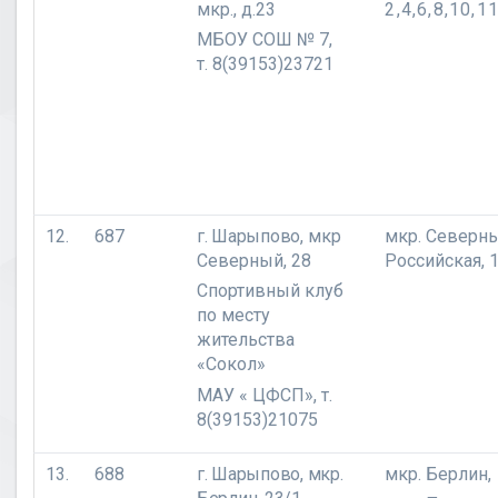
мкр., д.23
2,4,6,8,10,1
МБОУ СОШ № 7,
т. 8(39153)23721
12.
687
г. Шарыпово,
мкр
мкр. Северны
Северный, 28
Российская, 
Спортивный клуб
по месту
жительства
«Сокол»
МАУ
« ЦФСП», т.
8(39153)21075
13.
688
г. Шарыпово,
мкр.
мкр. Берлин,