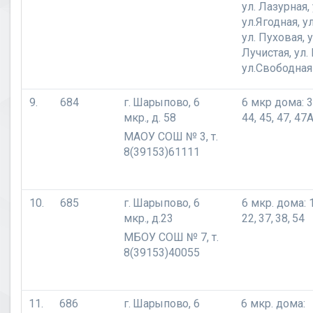
ул. Лазурная,
ул.Ягодная, у
ул. Пуховая, 
Лучистая, ул.
ул.Свободная
9.
684
г. Шарыпово,
6
6 мкр дома: 36
мкр., д. 58
44, 45, 47, 47А
МАОУ СОШ № 3, т.
8(39153)61111
10.
685
г. Шарыпово,
6
6 мкр. дома: 1
мкр., д.23
22, 37, 38, 54
МБОУ СОШ № 7, т.
8(39153)40055
11.
686
г. Шарыпово,
6
6 мкр. дома: