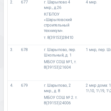
2.
677
г. Шарыпово
4
4 мкр.
мкр., д.26
КГБПОУ
«Шарыповский
строительный
техникум».
т. 8(39153)28410
3.
678
г. Шарыпово, пер.
1 мкр,
пер. 
Школьный, д. 1
МБОУ СОШ №1, т.
8(39153)21604
4.
679
г. Шарыпово,
2
2 мкр дома: 1,
мкр., д. 8
1\10, 1\19, 1\
МБОУ СОШ № 2. т.
8(39153)24006