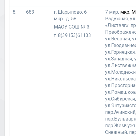
8.
683
г. Шарыпово,
6
7 мкр,
мкр. М
мкр., д. 58
Радужная, ул.
«Листвяг»: пр
МАОУ СОШ № 3.
Преображенс
т. 8(39153)61133
ул.Веерная, у
ул.Геодезиче
ул.Горняцкая,
ул.Западная, 
ул.Листвяжна
ул.Молодежн
ул.Никольска
ул.Просторна
ул.Ромашкова
ул.Сибирская,
ул.Энтузиасто
пер.Ачинский
пер.Бульвар
пер.Жемчужн
Снежный, пе