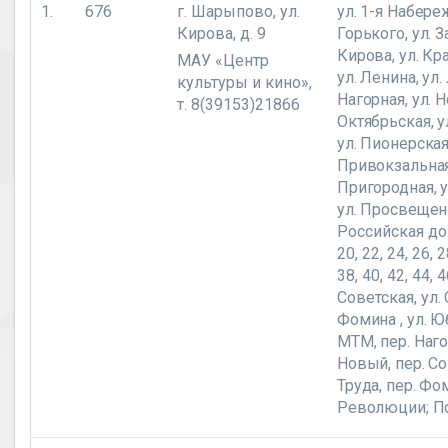
1.
676
г. Шарыпово, ул.
ул. 1-я Набереж
Кирова, д. 9
Горького,
ул. 
Кирова, ул. Кр
МАУ «Центр
ул. Ленина, ул.
культуры и кино»,
Нагорная, ул. Н
т. 8(39153)21866
Октябрьская, у
ул. Пионерская,
Привокзальная,
Пригородная, у
ул. Просвещен
Российская дом
20, 22, 24, 26, 2
38, 40, 42, 44, 4
Советская,
ул. 
Фомина , ул. Ю
МТМ, пер. Наго
Новый, пер. Со
Труда, пер. Фом
Революции;
П