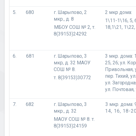
5.
680
г. Шарыпово,
2
2 мкр дома:
мкр., д. 8
1\11-1\16, 5, 6
МБОУ СОШ № 2, т.
18,1\21, 1\22,
8(39153)24292
6.
681
г. Шарыпово,
3
3 мкр. дома:
мкр, д. 32 МАОУ
25, 26; ул. Кор
СОШ № 8.
Привольная, у
пер. Тихий, у
т. 8(39153)30772
ул. Загородна
ул. Почтовая,
7.
682
г. Шарыпово,
3
3 мкр. дома: 
мкр., д. 32
14, 16, 18-20
МАОУ СОШ № 8. т.
8(39153)24159