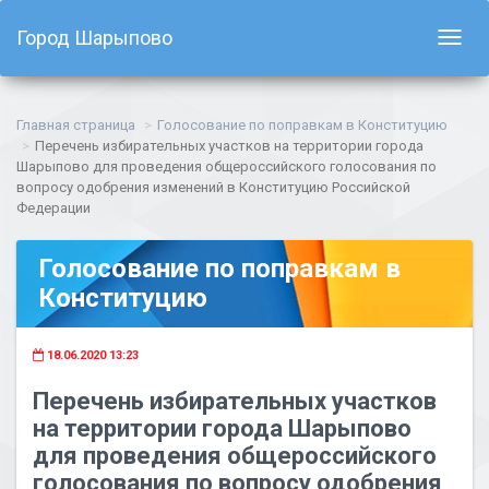
Город Шарыпово
Показ
навиг
Главная страница
Голосование по поправкам в Конституцию
Перечень избирательных участков на территории города
Шарыпово для проведения общероссийского голосования по
вопросу одобрения изменений в Конституцию Российской
Федерации
Голосование по поправкам в
Конституцию
18.06.2020 13:23
Перечень избирательных участков
на территории города Шарыпово
для проведения общероссийского
голосования по вопросу одобрения