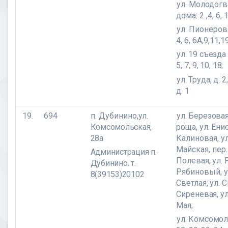
ул. Молодог
дома: 2 ,4, 6, 
ул. Пионеров
4, 6, 6А,9,11,1
ул. 19 съезд
5, 7, 9, 10, 18;
ул. Труда, д. 
д. 1
19.
694
п. Дубинино,
ул.
ул. Березовая
Комсомольская,
роща, ул. Ени
28а
Калиновая,
у
Майская, пер
Администрация п.
Полевая, ул. 
Дубинино. т.
Рябиновый,
у
8(39153)20102
Светлая, ул. 
Сиреневая,
у
Мая;
ул. Комсомол