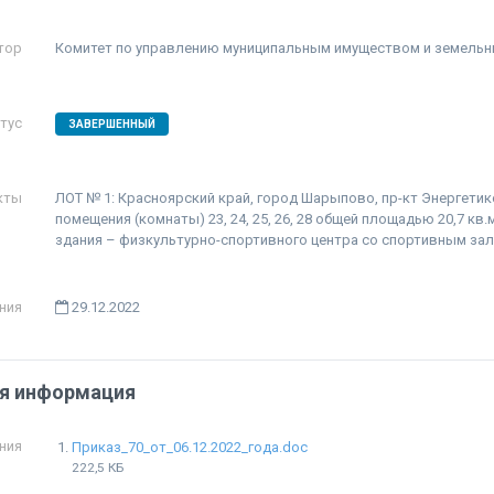
тор
Комитет по управлению муниципальным имуществом и земель
тус
ЗАВЕРШЕННЫЙ
кты
ЛОТ № 1: Красноярский край, город Шарыпово, пр-кт Энергетик
помещения (комнаты) 23, 24, 25, 26, 28 общей площадью 20,7 кв.
здания – физкультурно-спортивного центра со спортивным зал
ния
29.12.2022
я информация
ния
Приказ_70_от_06.12.2022_года.doc
222,5 КБ