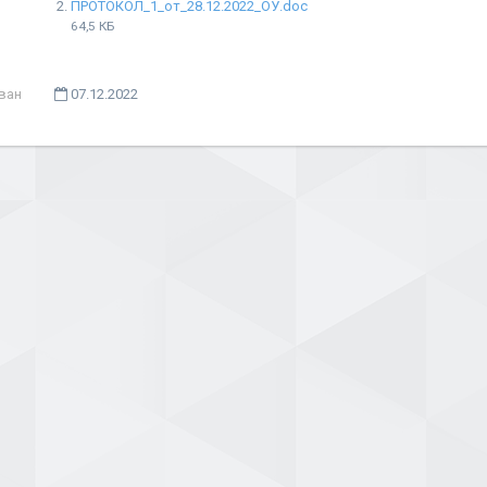
ПРОТОКОЛ_1_от_28.12.2022_ОУ.doc
64,5 КБ
ван
07.12.2022