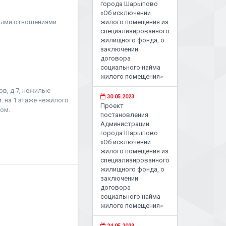
города Шарыпово
«Об исключении
ными отношениями
жилого помещения из
специализированного
жилищного фонда, о
заключении
договора
социального найма
жилого помещения»
ов, д.7, нежилые
30.05.2023
м. на 1 этаже нежилого
Проект
ом.
постановления
Администрации
города Шарыпово
«Об исключении
жилого помещения из
специализированного
жилищного фонда, о
заключении
договора
социального найма
жилого помещения»
24.05.2023