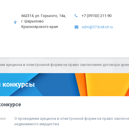
662314, ул. Горького, 14а,
+7 (39153) 211-90
г. Шарыпово
Красноярского края
adm@57.krskcit.ru
нии аукциона в электронной форме на право заключения договора арен
 конкурсы
конкурсе
ние
О проведении аукциона в электронной форме на право заключ
недвижимого имущества