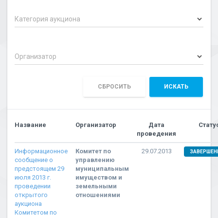
Категория аукциона
Организатор
СБРОСИТЬ
ИСКАТЬ
Название
Организатор
Дата
Стату
проведения
Информационное
Комитет по
29.07.2013
ЗАВЕРШЕН
сообщение о
управлению
предстоящем 29
муниципальным
июля 2013 г.
имуществом и
проведении
земельными
открытого
отношениями
аукциона
Комитетом по