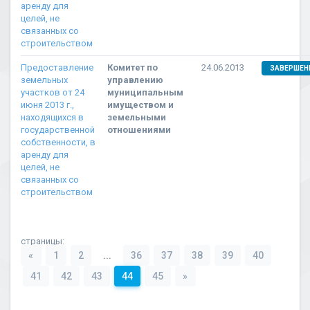
аренду для
целей, не
связанных со
строительством
Предоставление
Комитет по
24.06.2013
ЗАВЕРШЕН
земельных
управлению
участков от 24
муниципальным
июня 2013 г.,
имуществом и
находящихся в
земельными
государственной
отношениями
собственности, в
аренду для
целей, не
связанных со
строительством
страницы:
«
1
2
...
36
37
38
39
40
41
42
43
44
45
»