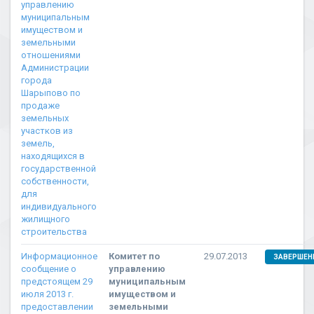
управлению
муниципальным
имуществом и
земельными
отношениями
Администрации
города
Шарыпово по
продаже
земельных
участков из
земель,
находящихся в
государственной
собственности,
для
индивидуального
жилищного
строительства
Информационное
Комитет по
29.07.2013
ЗАВЕРШЕН
сообщение о
управлению
предстоящем 29
муниципальным
июля 2013 г.
имуществом и
предоставлении
земельными