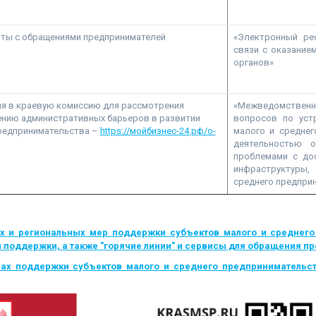
ты с обращениями предпринимателей
«Электронный ре
связи с оказание
органов»
я в краевую комиссию для рассмотрения
«Межведомственна
ению административных барьеров в развитии
вопросов по уст
предпринимательства –
https://мойбизнес-24.рф/o-
малого и среднег
деятельностью о
проблемами с до
инфраструктуры,
среднего предприн
х и региональных мер поддержки субъектов малого и среднего
оддержки, а также "горячие линии" и сервисы для обращения пре
ах поддержки субъектов малого и среднего предпринимательст