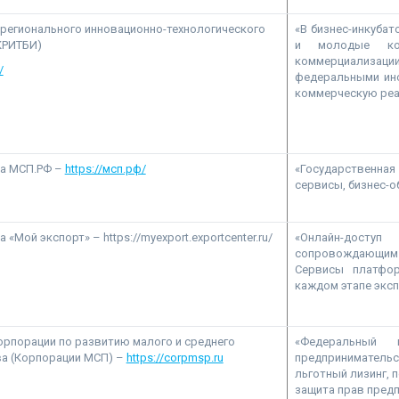
 регионального инновационно-технологического
«В бизнес-инкуба
КРИТБИ)
и молодые ко
коммерциализаци
/
федеральными ин
коммерческую реа
а МСП.РФ –
https://мсп.рф/
«Государственная
сервисы, бизнес-о
Мой экспорт» – https://myexport.exportcenter.ru/
«Онлайн-досту
сопровождающим в
Сервисы платфо
каждом этапе эксп
орпорации по развитию малого и среднего
«Федеральный
а (Корпорации МСП) –
https://corpmsp.ru
предпринимательс
льготный лизинг, 
защита прав пред