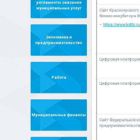
регламенты оказания
муниципальных услуг
Сайт Красноярского
бизнес-инкубатора (
–
https://www.kritbi.ru
Экономика и
предпринимательство
Цифровая платформ
Работа
Цифровая платформа «
Муниципальные финансы
Сайт Федеральной к
предпринимательств