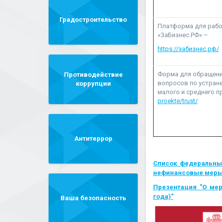
Градостроительство
Платформа для рабо
«ЗаБизнес.РФ» –
https://забизнес.рф/
Форма для обращени
Противодействие
вопросов по устран
коррупции
малого и среднего 
proekte/trust/
Антитеррор
Список федеральны
нефинансовые меры п
Презентация "О мер
года)"
Ваша безопасность