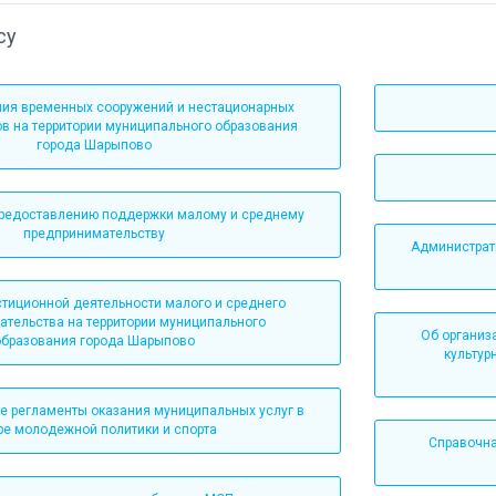
су
ия временных сооружений и нестационарных
ов на территории муниципального образования
города Шарыпово
предоставлению поддержки малому и среднему
предпринимательству
Администрат
стиционной деятельности малого и среднего
ательства на территории муниципального
Об организ
образования города Шарыпово
культур
 регламенты оказания муниципальных услуг в
ре молодежной политики и спорта
Справочна