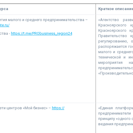
урса
Краткое описани
ития малого и среднего предпринимательства –
«Агентство разв
te.ru/
Красноярского к
Красноярского к
ства -
https://t.me/PRObusiness_region24
Правительство 
регулированию, 
распоряжается го
малого и среднего
технической и ин
мероприятия н
предприниматель
«Производительно
ети центров «Мой бизнес» –
https://
«Единая платфор
предприниматели
принципу «одного 
ведения предприн