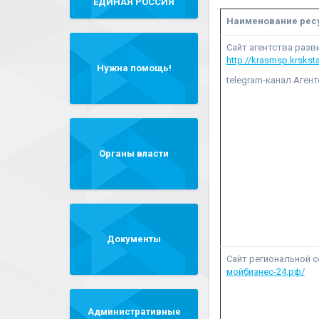
"ЕДИНАЯ РОССИЯ"
Наименование рес
Сайт агентства разв
http://krasmsp.krsksta
Нужна помощь!
telegram-канал Агент
Органы власти
Документы
Сайт региональной с
мойбизнес-24.рф/
Административные