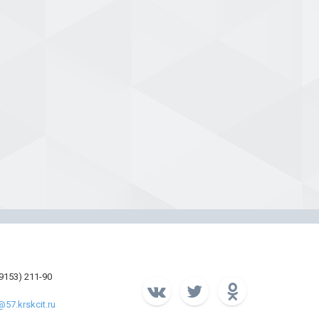
39153) 211-90
57.krskcit.ru