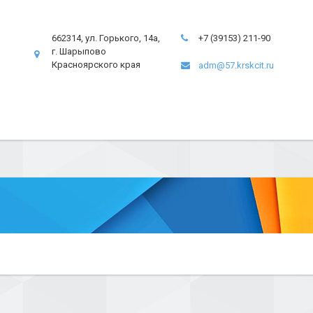
662314, ул. Горького, 14а,
+7 (39153) 211-90
г. Шарыпово
Красноярского края
adm@57.krskcit.ru