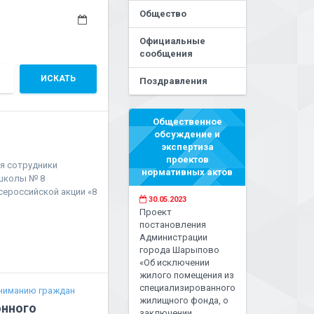
Общество
Официальные
сообщения
ИСКАТЬ
Поздравления
Общественное
обсуждение и
экспертиза
проектов
я сотрудники
нормативных актов
 школы № 8
ероссийской акции «8
30.05.2023
Проект
постановления
Администрации
города Шарыпово
«Об исключении
жилого помещения из
специализированного
ниманию граждан
жилищного фонда, о
нного
заключении