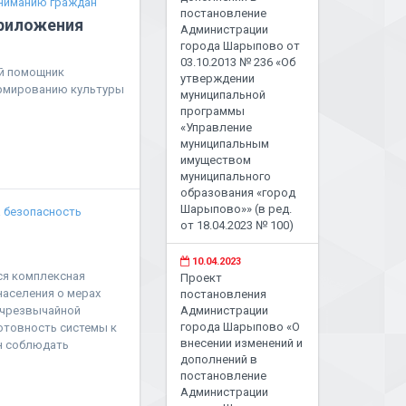
ниманию граждан
постановление
риложения
Администрации
города Шарыпово от
03.10.2013 № 236 «Об
й помощник
утверждении
ормированию культуры
муниципальной
программы
«Управление
муниципальным
имуществом
муниципального
образования «город
Шарыпово»» (в ред.
 безопасность
от 18.04.2023 № 100)
10.04.2023
тся комплексная
Проект
аселения о мерах
постановления
 чрезвычайной
Администрации
города Шарыпово «О
готовность системы к
внесении изменений и
н соблюдать
дополнений в
постановление
Администрации