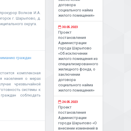
договора
социального найма
прокурор Волков И.А.
жилого помещения»
горск г. Шарыпово, д.
иципального округа.
30.05.2023
Проект
постановления
Администрации
города Шарыпово
«Об исключении
ниманию граждан
жилого помещения из
специализированного
жилищного фонда, о
остоится комплексная
заключении
я населения о мерах
договора
лучае чрезвычайной
социального найма
готовность системы к
жилого помещения»
граждан соблюдать
24.05.2023
Проект
постановления
Администрации
города Шарыпово «О
внесении изменений в