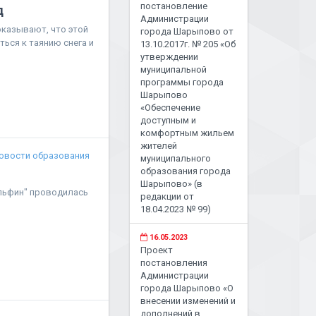
постановление
д
Администрации
оказывают, что этой
города Шарыпово от
ься к таянию снега и
13.10.2017г. № 205 «Об
утверждении
муниципальной
программы города
Шарыпово
«Обеспечение
доступным и
комфортным жильем
жителей
овости образования
муниципального
образования города
Шарыпово» (в
Дельфин" проводилась
редакции от
18.04.2023 № 99)
16.05.2023
Проект
постановления
Администрации
города Шарыпово «О
внесении изменений и
дополнений в