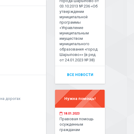
города Шарыпово от
03.10.2013 № 236 «Об
утверждении
муниципальной
программы
«Управление
муниципальным
имуществом
муниципального
образования «город
Шарыпово»» (в ред.
от 24.01.2023 № 38)
ВСЕ НОВОСТИ
, на дорогах
Нужна помощь!
18.01.2023
Правовая помощь
осужденным
гражданам