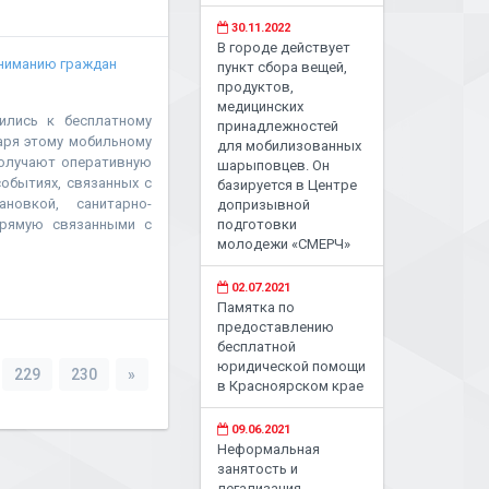
30.11.2022
В городе действует
ниманию граждан
пункт сбора вещей,
продуктов,
медицинских
лись к бесплатному
принадлежностей
аря этому мобильному
для мобилизованных
олучают оперативную
шарыповцев. Он
обытиях, связанных с
базируется в Центре
новкой, санитарно-
допризывной
прямую связанными с
подготовки
молодежи «СМЕРЧ»
02.07.2021
Памятка по
предоставлению
бесплатной
юридической помощи
229
230
»
в Красноярском крае
09.06.2021
Неформальная
занятость и
легализация