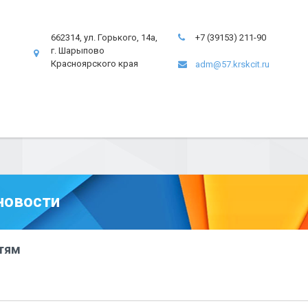
662314, ул. Горького, 14а,
+7 (39153) 211-90
г. Шарыпово
Красноярского края
adm@57.krskcit.ru
новости
тям