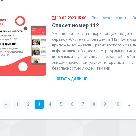
10.02.2023 15:00
Ваша безопасность
В
Спасет номер 112
Уже почти тысяча шарыповцев подключи
сервису «Система оповещений 112». Благод
приложению жители Красноярского края п
информацию обо всех экстраординарных с
погодными условиями, пожарной обста
эпидемической ситуацией и другими , на
безопасностью людей, темами.
ЧИТАТЬ ДАЛЬШЕ
«
1
2
3
4
5
6
7
8
9
10
...