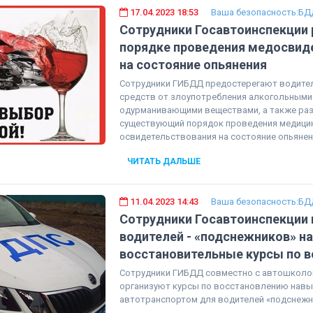
17.04.2023 18:53
Ваша безопасность:БД
Сотрудники Госавтоинспекции 
порядке проведения медосвид
на состояние опьянения
Сотрудники ГИБДД предостерегают водите
средств от злоупотребления алкогольными 
одурманивающими веществами, а также ра
существующий порядок проведения медици
освидетельствования на состояние опьянен
ЧИТАТЬ ДАЛЬШЕ
11.04.2023 14:43
Ваша безопасность:БД
Сотрудники Госавтоинспекции
водителей - «подснежников» на
восстановительные курсы по 
Сотрудники ГИБДД совместно с автошколо
организуют курсы по восстановлению навы
автотранспортом для водителей «подснежн