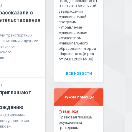
города Шарыпово от
Д
03.10.2013 № 236 «Об
утверждении
рассказали о
муниципальной
етельствования
программы
«Управление
муниципальным
лей транспортных
имуществом
напитками и другими
муниципального
зъясняют
образования «город
нского
Шарыпово»» (в ред.
ия.
от 24.01.2023 № 38)
ВСЕ НОВОСТИ
Д
 приглашают
Нужна помощь!
вождению
18.01.2023
й «Движение»
Правовая помощь
ков управления
осужденным
иков».
гражданам