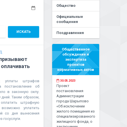
Общество
Официальные
сообщения
ИСКАТЬ
Поздравления
Общественное
Д
обсуждение и
 призывают
экспертиза
проектов
 оплачивать
нормативных актов
к уплаты штрафов
30.05.2023
Проект
а постановление об
постановления
ло в законную силу.
Администрации
дней. Таким образом,
города Шарыпово
 оплатить штрафную
«Об исключении
 возможно уплатить
жилого помещения из
ей со дня вынесения
специализированного
 госуслуги.
жилищного фонда, о
заключении