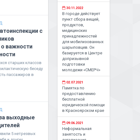
30.11.2022
В городе действует
пункт сбора вещей,
Д
продуктов,
автоинспекции с
медицинских
принадлежностей
ликов
для мобилизованных
 о важности
шарыповцев. Он
базируется в Центре
ности
допризывной
ихся старших классов
подготовки
филактическую беседу
молодежи «СМЕРЧ»
сть пассажиров в
02.07.2021
Памятка по
предоставлению
бесплатной
юридической помощи
Д
в Красноярском крае
 за выходные
09.06.2021
дителей
Неформальная
явили 5 нетрезвых
занятость и
ебя и других
легализация