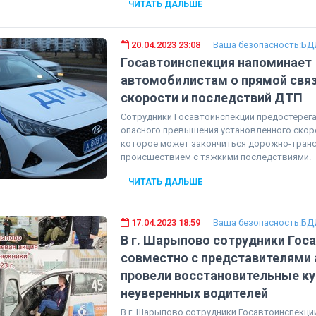
ЧИТАТЬ ДАЛЬШЕ
20.04.2023 23:08
Ваша безопасность:БД
Госавтоинспекция напоминает
автомобилистам о прямой свя
скорости и последствий ДТП
Сотрудники Госавтоинспекции предостерег
опасного превышения установленного скор
которое может закончиться дорожно-тран
происшествием с тяжкими последствиями.
ЧИТАТЬ ДАЛЬШЕ
17.04.2023 18:59
Ваша безопасность:БД
В г. Шарыпово сотрудники Гос
совместно с представителями
провели восстановительные к
неуверенных водителей
В г. Шарыпово сотрудники Госавтоинспекции