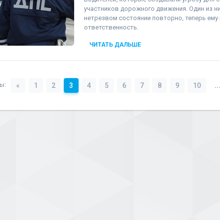
участников дорожного движения. Один из ни
нетрезвом состоянии повторно, теперь ему 
ответственность.
ЧИТАТЬ ДАЛЬШЕ
ы:
«
1
2
3
4
5
6
7
8
9
10
..