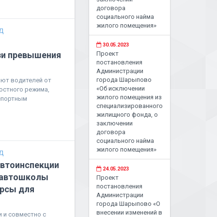
договора
социального найма
жилого помещения»
Д
30.05.2023
зи превышения
Проект
постановления
Администрации
города Шарыпово
ают водителей от
«Об исключении
остного режима,
жилого помещения из
спортным
специализированного
жилищного фонда, о
заключении
договора
социального найма
жилого помещения»
Д
автоинспекции
24.05.2023
 автошколы
Проект
постановления
урсы для
Администрации
города Шарыпово «О
внесении изменений в
 и совместно с