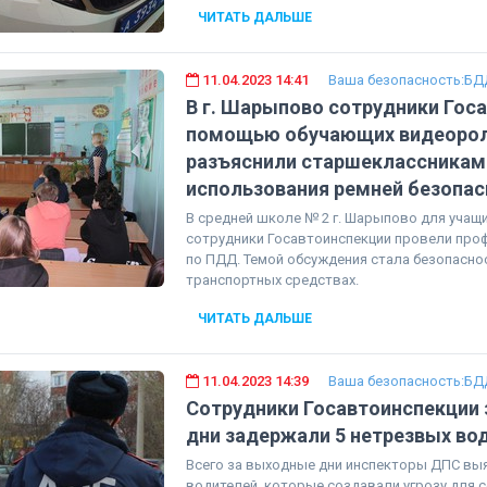
ЧИТАТЬ ДАЛЬШЕ
11.04.2023 14:41
Ваша безопасность:БД
В г. Шарыпово сотрудники Гос
помощью обучающих видеоро
разъяснили старшеклассникам
использования ремней безопас
В средней школе № 2 г. Шарыпово для учащ
сотрудники Госавтоинспекции провели про
по ПДД. Темой обсуждения стала безопасно
транспортных средствах.
ЧИТАТЬ ДАЛЬШЕ
11.04.2023 14:39
Ваша безопасность:БД
Сотрудники Госавтоинспекции
дни задержали 5 нетрезвых во
Всего за выходные дни инспекторы ДПС вы
водителей, которые создавали угрозу для с