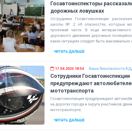
Госавтоинспекторы рассказал
дорожных ловушках
Сотрудники Госавтоинспекции рассказа
школы № 2 об опасностях, которые мог
проезжей части. В ходе интерактивног
дорожного движения дорожные полицейски
каких ситуациях следует быть максимально
ЧИТАТЬ ДАЛЬШЕ
17.04.2023 18:54
Ваша безопасность:БД
Сотрудники Госавтоинспекции
предупреждают автолюбителей
мототранспорта
Госавтоинспекция предупреждает автомоби
на дорогах города и округа участников движ
мототранспорте.
ЧИТАТЬ ДАЛЬШЕ