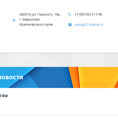
662314, ул. Горького, 14а,
+7 (39153) 211-90
г. Шарыпово
Красноярского края
adm@57.krskcit.ru
новости
тям