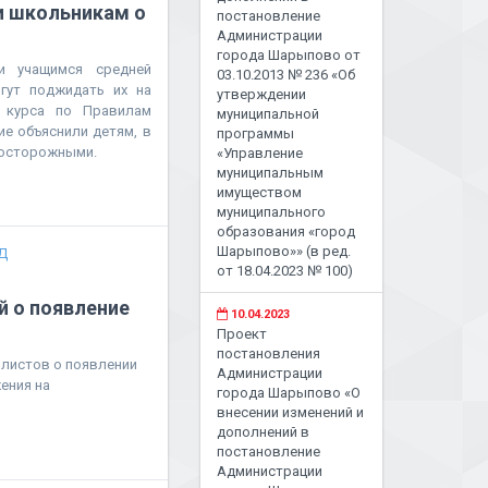
и школьникам о
постановление
Администрации
города Шарыпово от
ли учащимся средней
03.10.2013 № 236 «Об
ут поджидать их на
утверждении
о курса по Правилам
муниципальной
е объяснили детям, в
программы
 осторожными.
«Управление
муниципальным
имуществом
муниципального
образования «город
Шарыпово»» (в ред.
Д
от 18.04.2023 № 100)
 о появление
10.04.2023
Проект
постановления
листов о появлении
Администрации
ения на
города Шарыпово «О
внесении изменений и
дополнений в
постановление
Администрации