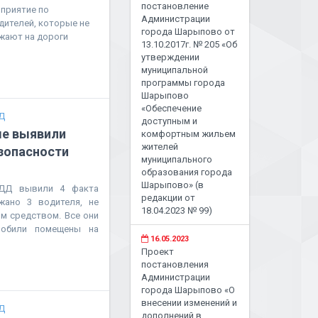
постановление
приятие по
Администрации
ителей, которые не
города Шарыпово от
зжают на дороги
13.10.2017г. № 205 «Об
утверждении
муниципальной
программы города
Шарыпово
«Обеспечение
Д
доступным и
ые выявили
комфортным жильем
жителей
езопасности
муниципального
образования города
Шарыпово» (в
БДД вывили 4 факта
редакции от
жано 3 водителя, не
18.04.2023 № 99)
м средством. Все они
мобили помещены на
16.05.2023
Проект
постановления
Администрации
города Шарыпово «О
внесении изменений и
Д
дополнений в