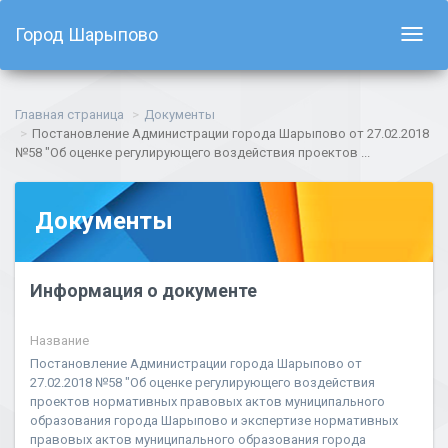
Город Шарыпово
Показ
навиг
Главная страница
Документы
Постановление Администрации города Шарыпово от 27.02.2018
№58 "Об оценке регулирующего воздействия проектов ...
Документы
Информация о документе
Название
Постановление Администрации города Шарыпово от
27.02.2018 №58 "Об оценке регулирующего воздействия
проектов нормативных правовых актов муниципального
образования города Шарыпово и экспертизе нормативных
правовых актов муниципального образования города