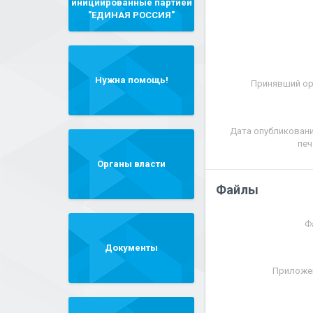
инициированные партией
"ЕДИНАЯ РОССИЯ"
Нужна помощь!
Принявший ор
Дата опубликовани
печ
Органы власти
Файлы
Ф
Документы
Приложе