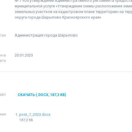
№ 7 «Об утверждении Административного регламента предост
муниципальной услуги «Утверждение схемы расположения земе
земельных участков на кадастровом плане территории» на тер
округа города Шарыпово Красноярского края»
ган
Администрация города Шарыпово
я в
20.01.2023
ати
айл
СКАЧАТЬ (.DOCX, 187,3 КБ)
ния
post_7_2023.docx
187,3 КБ