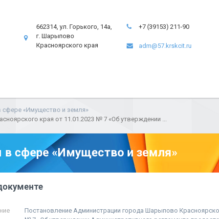
662314, ул. Горького, 14а,
+7 (39153) 211-90
г. Шарыпово
Красноярского края
adm@57.krskcit.ru
 сфере «Имущество и земля»
оярского края от 11.01.2023 № 7 «Об утверждении ...
в сфере «Имущество и земля»
документе
ние
Постановление Администрации города Шарыпово Красноярского