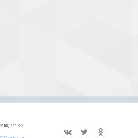
39153) 211-90
57.krskcit.ru