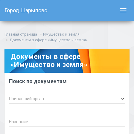
Город Шарыпово
Показ
навиг
Главная страница
Имущество и земля
Документы в сфере «Имущество и земля»
Документы в сфере
«Имущество и земля»
Поиск по документам
Принявший орган
Название